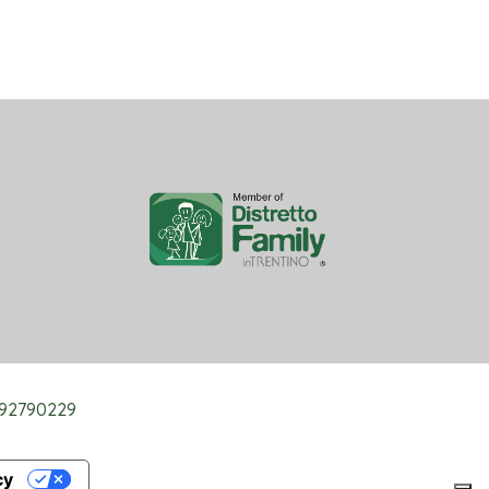
2692790229
cy