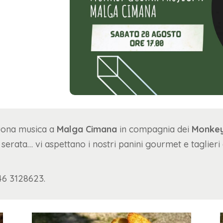
uona musica a
Malga Cimana
in compagnia dei
Monkey
erata… vi aspettano i nostri panini gourmet e taglieri 
6 3128623.