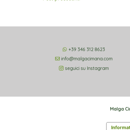
+39 346 312 8623
info@malgacimana.com
seguici su Instagram
Malga C
Informat