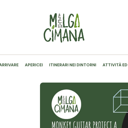
ARRIVARE
APERICEI
ITINERARI NEI DINTORNI
ATTIVITÀ ED