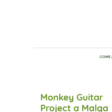
Skip
to
content
COME 
Monkey Guitar
Project a Malga