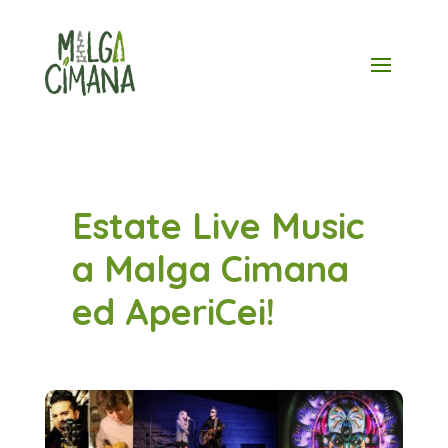
Skip
to
content
Estate Live Music
a Malga Cimana
ed AperiCei!