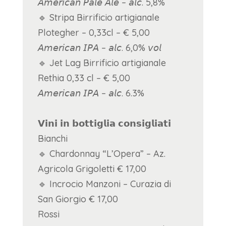
𝘈𝘮𝘦𝘳𝘪𝘤𝘢𝘯 𝘗𝘢𝘭𝘦 𝘈𝘭𝘦 – 𝘢𝘭𝘤. 5,8%
🔹 Stripa Birrificio artigianale
Plotegher – 0,33cl – € 5,00
𝘈𝘮𝘦𝘳𝘪𝘤𝘢𝘯 𝘐𝘗𝘈 – 𝘢𝘭𝘤. 6,0% 𝘷𝘰𝘭
🔹 Jet Lag Birrificio artigianale
Rethia 0,33 cl – € 5,00
𝘈𝘮𝘦𝘳𝘪𝘤𝘢𝘯 𝘐𝘗𝘈 – 𝘢𝘭𝘤. 6.3%
𝗩𝗶𝗻𝗶 𝗶𝗻 𝗯𝗼𝘁𝘁𝗶𝗴𝗹𝗶𝗮 𝗰𝗼𝗻𝘀𝗶𝗴𝗹𝗶𝗮𝘁𝗶
Bianchi
🔹 Chardonnay “L’Opera” – Az.
Agricola Grigoletti € 17,00
🔹 Incrocio Manzoni – Curazia di
San Giorgio € 17,00
Rossi