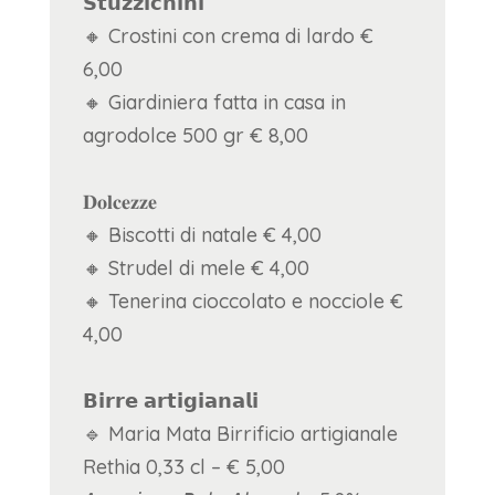
𝗦𝘁𝘂𝘇𝘇𝗶𝗰𝗵𝗶𝗻𝗶
🔸 Crostini con crema di lardo €
6,00
🔸 Giardiniera fatta in casa in
agrodolce 500 gr € 8,00
𝐃𝐨𝐥𝐜𝐞𝐳𝐳𝐞
🔸 Biscotti di natale € 4,00
🔸 Strudel di mele € 4,00
🔸 Tenerina cioccolato e nocciole €
4,00
𝗕𝗶𝗿𝗿𝗲 𝗮𝗿𝘁𝗶𝗴𝗶𝗮𝗻𝗮𝗹𝗶
🔹 Maria Mata Birrificio artigianale
Rethia 0,33 cl – € 5,00