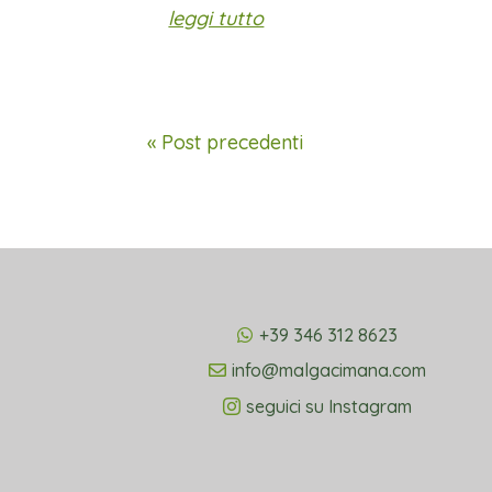
leggi tutto
« Post precedenti
+39 346 312 8623
info@malgacimana.com
seguici su Instagram