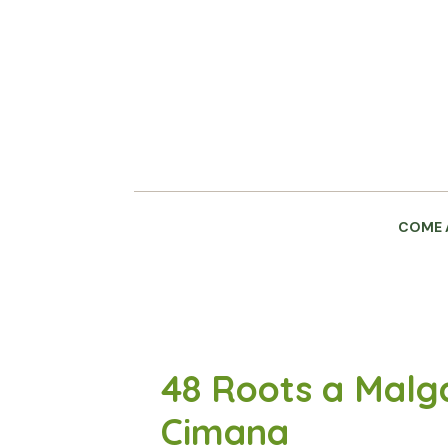
Skip
to
content
COME 
48 Roots a Malg
Cimana