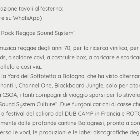
azione tavoli all’esterno:
ere su WhatsApp)
s Rock Reggae Sound System”
usica reggae degli anni 70, per la ricerca vinilica, per
, a saldare cavi, a costruire box, a caricare e scaricare
allelo e così via…
i la Yard del Sottotetto a Bologna, che ha visto alterna
anti I, Channel One, Blackboard Jungle, solo per cita
ei CSOA, i tanti compagni di viaggio sparsi per lo stival
ound System Culture”. Due furgoni carichi di casse che
 a festival del calibro del DUB CAMP in Francia e 
amente dalle profonde cantine Bolognesi, pronto a cond
verso le voci, le produzioni e le label discografiche de