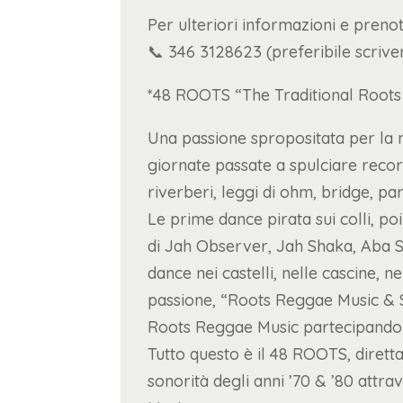
Per ulteriori informazioni e prenot
📞 346 3128623 (preferibile scriv
*48 ROOTS “The Traditional Root
Una passione spropositata per la m
giornate passate a spulciare records
riverberi, leggi di ohm, bridge, par
Le prime dance pirata sui colli, po
di Jah Observer, Jah Shaka, Aba Sh
dance nei castelli, nelle cascine, n
passione, “Roots Reggae Music & S
Roots Reggae Music partecipando
Tutto questo è il 48 ROOTS, dirett
sonorità degli anni ’70 & ’80 attra