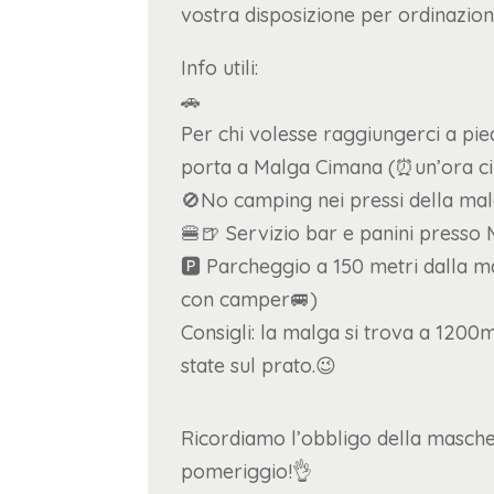
vostra disposizione per ordinazioni
Info utili:
🚗
Per chi volesse raggiungerci a pie
porta a Malga Cimana (⏰un’ora ci
🚫No camping nei pressi della ma
🍔🍺 Servizio bar e panini presso
🅿️ Parcheggio a 150 metri dalla ma
con camper🚐)
Consigli: la malga si trova a 1200m
state sul prato.😉
Ricordiamo l’obbligo della mascher
pomeriggio!👌