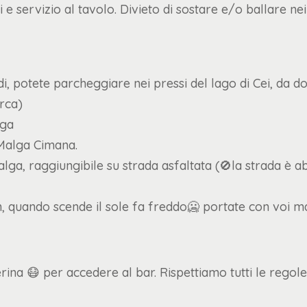
 e servizio al tavolo. Divieto di sostare e/o ballare nei
di, potete parcheggiare nei pressi del lago di Cei, da 
rca)
lga
 Malga Cimana.
lga, raggiungibile su strada asfaltata (🚫la strada è a
, quando scende il sole fa freddo🥶 portate con voi mag
ina 😷 per accedere al bar. Rispettiamo tutti le regol